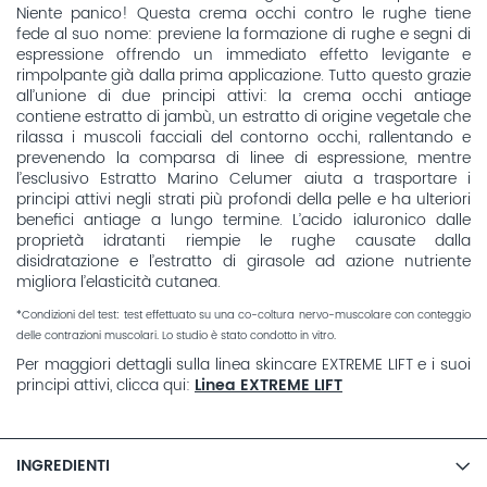
Niente panico! Questa crema occhi contro le rughe tiene
fede al suo nome: previene la formazione di rughe e segni di
espressione offrendo un immediato effetto levigante e
rimpolpante già dalla prima applicazione. Tutto questo grazie
all’unione di due principi attivi: la crema occhi antiage
contiene estratto di jambù, un estratto di origine vegetale che
rilassa i muscoli facciali del contorno occhi, rallentando e
prevenendo la comparsa di linee di espressione, mentre
l’esclusivo Estratto Marino Celumer aiuta a trasportare i
principi attivi negli strati più profondi della pelle e ha ulteriori
benefici antiage a lungo termine. L’acido ialuronico dalle
proprietà idratanti riempie le rughe causate dalla
disidratazione e l’estratto di girasole ad azione nutriente
migliora l’elasticità cutanea.
*Condizioni del test: test effettuato su una co-coltura nervo-muscolare con conteggio
delle contrazioni muscolari. Lo studio è stato condotto in vitro.
Per maggiori dettagli sulla linea skincare EXTREME LIFT e i suoi
principi attivi, clicca qui:
Linea EXTREME LIFT
INGREDIENTI