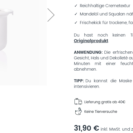
Reichhaltige Cremetextur
Mandelöl und Squalan näh
Frischekick für trockene, f
Du hast noch keinen Tie
Originalprodukt
.
ANWENDUNG
Die erfrisch
Gesicht, Hals und Dekolleté a
Minuten mit einer feuc
abnehmen.
TIPP
Du kannst die Maske 
intensivieren.
31,90 €
inkl. MwSt. und z