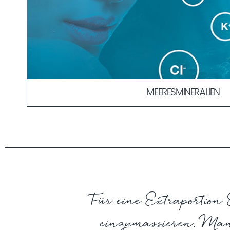
MEERESMINERALIEN
Die Ähnlichkeit in der Zusammensetzung der Meeresminer
eine schnellere und verträglichere Aufnahme der Wirkstoffe
Durch ihre körperbekannte Kombination dienen sie als „Tran
Wirkstoffe in die Haut.
MEHR ERFAHREN
Für eine Extraportion
einzumassieren. Man