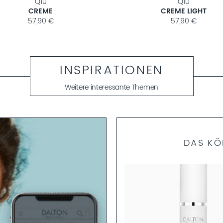
Q10
CLASSIC CLEA
CREME LIGHT
AUGEN-MAKE-UP EN
57,90 €
16,90 €
INSPIRATIONEN
Weitere interessante Themen
DAS KÖ
PREMIUM CLEAN
PFLEGENDES ANTI-AGING
GESICHTSWASSER
ralisierendes und erfrischendes