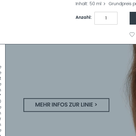
Inhalt
50 ml
Grundpreis p
Anzahl
e
e
t
e
n
*
0
e
n
r
n
e