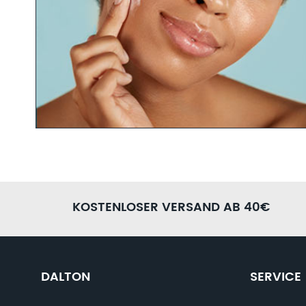
PRODUKTFINDER FRAGEBO
Bist du dir unsicher, welche Produkte die richtigen für dic
Fachkosmetikerinnen gerne weiter. Nimm dir nur 5 Minuten
Produktfinder Fragebogen aus. Anschließend können wir di
KOSTENLOSER VERSAND AB 40€
Pflegekonzept zusammenstellen.
JETZT AUSFÜLLEN
DALTON
SERVICE