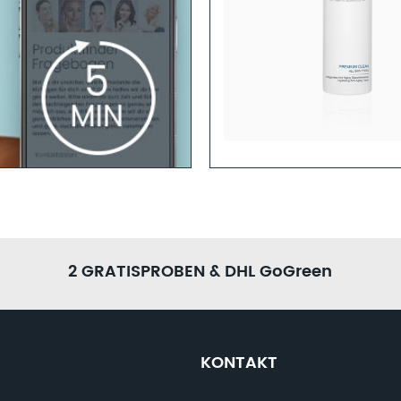
Anti-Aging Tonic
Mehr erfahren
GEN
h sind? Dann helfen dir unsere
 Zeit und fülle den
r ein ganzheitliches
2 GRATISPROBEN & DHL GoGreen
KONTAKT