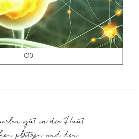
Q10
, ist ein zentraler Bestandteil zur Regeneration der Haut.
 Eigenproduktion von Q10 abnimmt, führt dies zu einer
hrstoffe werden weniger schnell von der Zelle
e verlangsamt an die Gewebsflüssigkeit abgegeben.
iger für schädliche Umwelteinflüsse, was zur Folge hat,
htbar werden. Durch das Hinzuführen von Q10 wird der
MEHR ERFAHREN
n der Haut reaktiviert.
perlen gut in die Haut
chen platzen und den