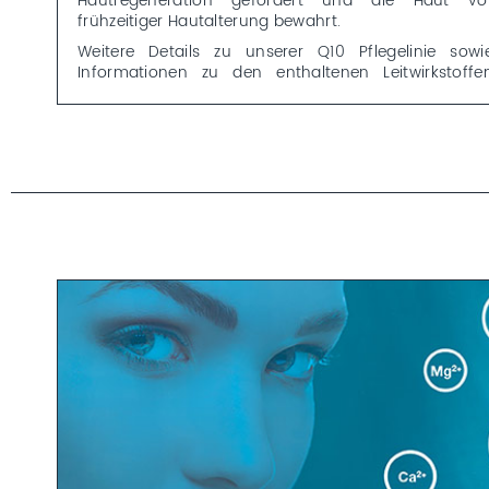
Hautregeneration gefördert und die Haut vo
frühzeitiger Hautalterung bewahrt.
Weitere Details zu unserer Q10 Pflegelinie sowi
Informationen zu den enthaltenen Leitwirkstoffe
findest du auf unserer
Q10 Linienbeschreibung.
* Testbedingungen: In-vitro Studie an menschlichen Zellen. Erhöhung de
intrazellulären Synthese von neuem ATP durch zugegebens Q10 i
Zeitablauf (Minuten) versus Kontrollmedium ohne Q10 Zugabe.