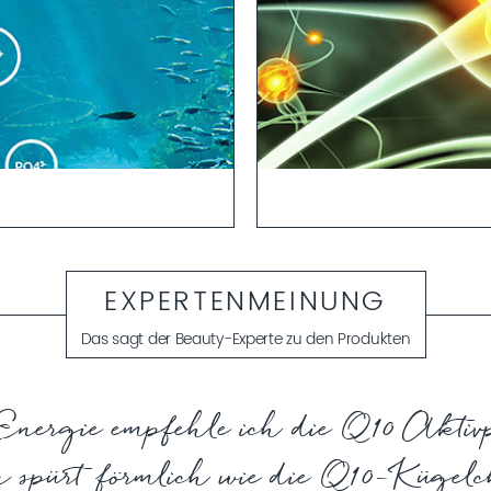
alien zum Blutplasma erlaubt
Q10, ein körpereigenes Coenzym
 in tiefere Hautschichten.
Wenn im Alterungsprozess die
sportmittel“ für weitere
EXPERTENMEINUNG
verminderten Zellaktivität. Nä
aufgenommen und Schadstoff
Insgesamt wird die Haut anfäll
Das sagt der Beauty-Experte zu den Produkten
dass Alterserscheinungen sic
natürlich biologische Prozess i
 Energie empfehle ich die Q10 Aktiv
 spürt förmlich wie die Q10-Kügel