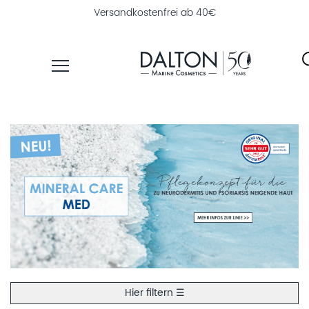
Versandkostenfrei ab 40€
PRODUKTE
PFLEGELINIEN
NAHRUNGSERGÄNZUNG
PRODUKTFINDER
ÜBER
DALTON
INSTITUTSKOSMETIK
MAGAZIN
Hier filtern ☰