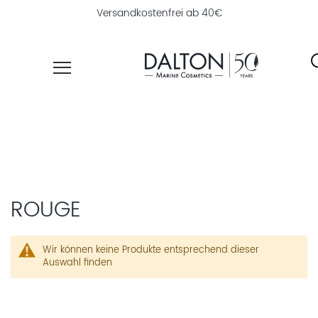
Versandkostenfrei ab 40€
PRODUKTE
PFLEGELINIEN
NAHRUNGSERGÄNZUNG
PRODUKTFINDER
ROUGE
ÜBER
DALTON
Wir können keine Produkte entsprechend dieser
Auswahl finden
INSTITUTSKOSMETIK
MAGAZIN