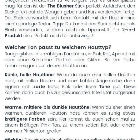
pflegenden Wirkstoffen zu versorgen. Wer es unkompliziert
mag, für den ist der
The Blusher
Stick perfekt. Aufdrehen, den
Stick direkt auf die Wangen geben und kurz verblenden, fertig.
Der Stick verwandelt sich beim Kontakt mit der Haut in eine
leichte, pudrige Textur.
Tipp:
Du kannst den Stick nicht nur als
Blush verwenden, sondern auch als Lippenstift. Ein
2-in-1
Produkt
also. Perfekt auch für unterwegs!
Welcher Ton passt zu welchem Hauttyp?
Rouge gibt es in unzähligen Farbtönen, in Pink, Rot, Apricot mit
oder ohne Schimmer Partikel oder Glitzer. Bei der Farbe
kommt es ganz auf deinen Hautton an.
Kühle, helle Hauttöne:
Wenn du einen eher hellen Hautton
hast, mit hellen Haaren und einer kühlen Augenfarbe, dann
eignen sich
zarte
Rosa, Pink oder Rosé
Töne
gut. Diese
können dann auch bis zur gewünschten Intensität aufgebaut
werden.
Warme, mittlere bis dunkle Hauttöne:
Wenn du eher einen
warmen, dunkleren Hautton hast, können es ruhig etwas
kräftigere Farben
sein. Hier kannst du auch schon mal zu
einem kräftigen Pink-Ton, zu einem satten Rot oder einem
warmen Pfirsichton greifen.