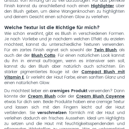
anstatt von Anfang an zu viel aufzutragen. Für das perfekte
Finish kannst du anschließend noch einen
Highlighter
über
den Blush geben, um deine Wangenknochen zu highlighten
und deinem Gesicht einen schönen Glow zu verleihen.
Welche Textur ist die Richtige für mich?
Wie schön erwähnt, gibt es Blush in verschiedenen Formen.
Je nach Vorliebe und je nachdem welchen Effekt du erzielen
möchtest, kannst du unterschiedliche Texturen verwenden.
Für ein zartes Finish eignet sich sowohl der
Twin Blush
, als
auch der der
Blush Cotto
. Für einen natürlichen Look kannst
du ihn in einmal auftragen, wenn es intensiver sein soll,
kannst du den Blush aber natürlich auch schichten. Ein
stärker pigmentiertes Rouge ist der
Compact Blush mit
Vitamin E
. Er verleiht der Haut Farbe, einen sanften Glanz und
einen natürlichen Glow.
Du möchtest lieber ein
cremiges Produkt
verwenden? Dann
könnte der
Cream Blush
oder der
Cream Blush Cayenne
etwas für dich sein. Beide Produkte haben eine cremige Textur
und lassen sich mit den Fingern leicht auf der Haut
verblenden. Sie
verschmelzen
förmlich mit der Haut und
verleihen dadurch ein frisches Aussehen. Ideal um Highlights
zu setzen und die Haut mit feuchtigkeitsspendenden und