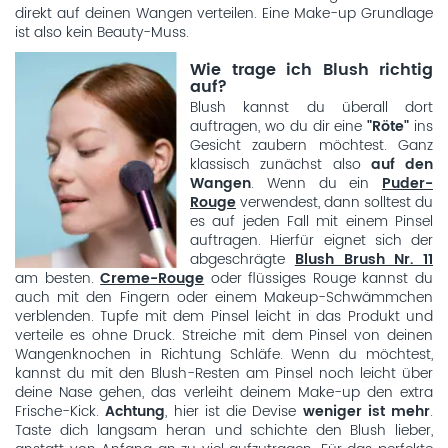
direkt auf deinen Wangen verteilen. Eine Make-up Grundlage
ist also kein Beauty-Muss.
Wie trage ich Blush richtig
auf?
Blush kannst du überall dort
auftragen, wo du dir eine
"Röte"
ins
Gesicht zaubern möchtest. Ganz
klassisch zunächst also
auf den
Wangen
. Wenn du ein
Puder-
Rouge
verwendest, dann solltest du
es auf jeden Fall mit einem Pinsel
auftragen. Hierfür eignet sich der
abgeschrägte
Blush Brush Nr. 11
am besten.
Creme-Rouge
oder flüssiges Rouge kannst du
auch mit den Fingern oder einem Makeup-Schwämmchen
verblenden. Tupfe mit dem Pinsel leicht in das Produkt und
verteile es ohne Druck. Streiche mit dem Pinsel von deinen
Wangenknochen in Richtung Schläfe. Wenn du möchtest,
kannst du mit den Blush-Resten am Pinsel noch leicht über
deine Nase gehen, das verleiht deinem Make-up den extra
Frische-Kick.
Achtung
, hier ist die Devise
weniger ist mehr
.
Taste dich langsam heran und schichte den Blush lieber,