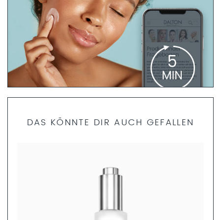
PRODUKTFINDER FRAGEBOGEN
DAS KÖNNTE DIR AUCH GEFALLEN
Bist du dir unsicher, welche Produkte die richtigen für dich
sind? Dann helfen dir unsere Fachkosmetikerinnen gerne
weiter. Nimm dir nur 5 Minuten Zeit und fülle den
Produktfinder Fragebogen aus. Anschließend können wir
dir ein ganzheitliches Pflegekonzept zusammenstellen.
JETZT AUSFÜLLEN