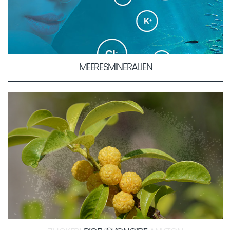
MEERESMINERALIEN
Die Ähnlichkeit in der Zusammensetzung der
Meeresmineralien zum Blutplasma erlaubt eine schnellere
und verträglichere Aufnahme der Wirkstoffe in tiefere
Hautschichten. Durch ihre körperbekannte Kombination
dienen sie als „Transportmittel“ für weitere Wirkstoffe in die
Haut.
MEHR ERFAHREN