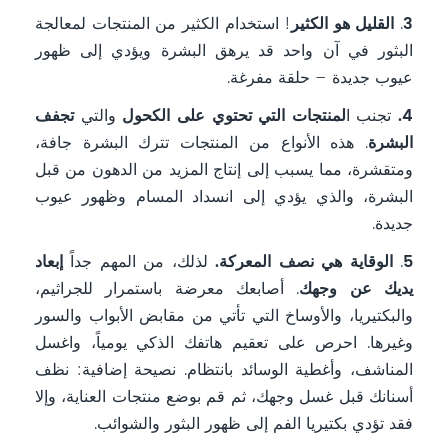
3
.
القليل هو الكثير
! استخدام الكثير من المنتجات لمعالجة
البثور في آن واحد قد يرهق البشرة ويؤدي إلى ظهور
عيوب جديدة – حلقة مفرغة.
4.
تجنب ا
لمنتجات التي تحتوي على الكحول
والتي
تجفف
البشرة
. هذه الأنواع من المنتجات تترك البشرة جافة،
ومتقشرة، مما يسبب إلى إنتاج المزيد من الدهون من قبل
البشرة، والذي يؤدي إلى انسداد المسام وظهور عيوب
جديدة.
5
.
الوقاية هي نصف المعركة.
لذلك، من المهم جداً
إبعاد
يديك عن وجهك
. أصابعك معرضة باستمرار للجراثيم،
والبكتيريا، والأوساخ التي تأتي من مقابض الأبواب والسور
وغيرها. احرص على تعقيم هاتفك الذكي يومياً، واغسل
المناشف، وأغطية الوسائد بانتظام. نصيحة إضافية: نظف
أسنانك قبل غسل وجهك، ثم قم بوضع منتجات العناية، وإلا
فقد تؤدي بكتيريا الفم إلى ظهور البثور والشوائب.