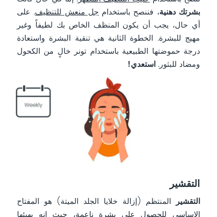
بشرتك دهنية
، فننصح باستخدام
جل منعش للتنظيف
. على
أي حال، يجب أن يكون المنظف الخاص بك لطيفاً وغير
مهيج للبشرة. الخطوة الثانية هي تنقية البشرة واستعادة
درجة حموضتها الطبيعية باستخدام تونر خالٍ من الكحول
ومضاد للبثور.
استعدي!
التقشير
التقشير
المنتظم (إزالة خلايا الجلد الميتة) هو المفتاح
الاساسي للحصول على بشرة ناعمة، حيث إنه يهيئها