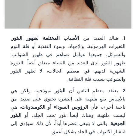
1.
هناك العديد من
الأسباب المختلفة لظهور البثور
.
التغيرات الهرمونية، والإجهاد، وسوء التغذية أو قلة النوم
والسوائل، جميعها عوامل تساهم في ظهور الشوائب.
ظهور البثور لدى العديد من النساء متعلق أيضاً بالدورة
الشهرية لديهم. في معظم الحالات، لا تظهر البثور
والشوائب بسبب قلة النظافة.
2.
يعتقد معظم الناس أن
البثور
نموذجية، ولكن هي
بالأساس بقع ملتهبة على البشرة تحتوي على صديد. من
ناحية أخرى، فأن
الرؤوس السوداء
أو
الكوميدونات
، هي
ليست ملتهبة. وهناك أيضاً بثور تحت الجلد، أو
البثور
الجوفية
. والتي لا ينبغي عصرها أبداً، لأن ذلك سيؤدي إلى
انتشار الالتهاب في الجلد بشكل أعمق.