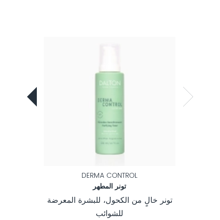
DERMA CONTROL
وائب
تونر المطهر
دهنية،
تونر خالٍ من الكحول، للبشرة المعرضة
غسول ال
ب
للشوائب