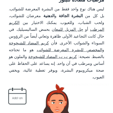
مرطبات مضادة للبثور
ليس هناك نوع واحد فقط من البشرة المعرضة للشوائب.
بل كل من
البشرة الجافة
و
الدهنية
معرضان للشوائب،
ولحب الشباب، وللعيوب. يمكنك الاختيار بين
الكريم
المرطب
أو
جل المزيل للمعان
بحمض الساليسيليك. في
حال كانت التجاعيد الأولى ظاهرة وتعاني أيضاً من الرؤوس
السوداء والشوائب الأخرى. فأن
كريم المضاد للشيخوخة
والمخصص للبشرة المعرضة للشوائب
هو ما تحتاجه
بالضبط. نصيحة:
كريم ب ب المضاد للشيخوخة
والملون هو
أساس ومرطب في آن واحد. إنه يساعد على الحفاظ على
صحة ميكروبيوم البشرة، ويوفر تغطية عالية، ويخفي
العيوب.