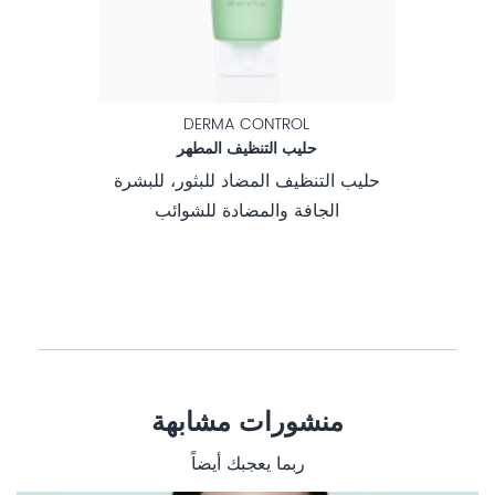
DERMA CONTROL
ئب
حليب التنظيف المطهر
والمعرضة
حليب التنظيف المضاد للبثور، للبشرة
ماسك الوج
الجافة والمضادة للشوائب
المخت
منشورات مشابهة
ربما يعجبك أيضاً