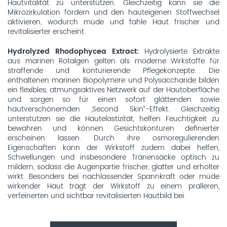
Hautvitalität zu unterstützen. Gleichzeitig kann sie die
Mikrozirkulation fördern und den hauteigenen Stoffwechsel
aktivieren, wodurch müde und fahle Haut frischer und
revitalisierter erscheint.
Hydrolyzed Rhodophycea Extract:
Hydrolysierte Extrakte
aus marinen Rotalgen gelten als moderne Wirkstoffe für
straffende und konturierende Pflegekonzepte. Die
enthaltenen marinen Biopolymere und Polysaccharide bilden
ein flexibles, atmungsaktives Netzwerk auf der Hautoberfläche
und sorgen so für einen sofort glättenden sowie
hautverschönernden „Second Skin“-Effekt. Gleichzeitig
unterstützen sie die Hautelastizität, helfen Feuchtigkeit zu
bewahren und können Gesichtskonturen definierter
erscheinen lassen. Durch ihre osmoregulierenden
Eigenschaften kann der Wirkstoff zudem dabei helfen,
Schwellungen und insbesondere Tränensäcke optisch zu
mildern, sodass die Augenpartie frischer, glatter und erholter
wirkt. Besonders bei nachlassender Spannkraft oder müde
wirkender Haut trägt der Wirkstoff zu einem pralleren,
verfeinerten und sichtbar revitalisierten Hautbild bei.