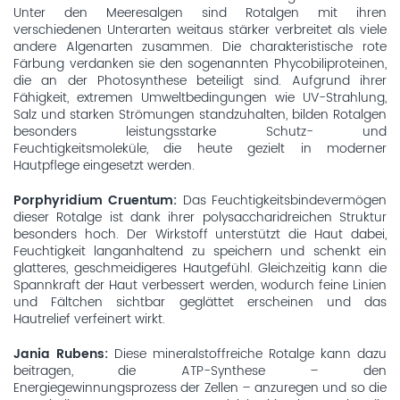
Unter den Meeresalgen sind Rotalgen mit ihren
verschiedenen Unterarten weitaus stärker verbreitet als viele
andere Algenarten zusammen. Die charakteristische rote
Färbung verdanken sie den sogenannten Phycobiliproteinen,
die an der Photosynthese beteiligt sind. Aufgrund ihrer
Fähigkeit, extremen Umweltbedingungen wie UV-Strahlung,
Salz und starken Strömungen standzuhalten, bilden Rotalgen
besonders leistungsstarke Schutz- und
Feuchtigkeitsmoleküle, die heute gezielt in moderner
Hautpflege eingesetzt werden.
Porphyridium Cruentum:
Das Feuchtigkeitsbindevermögen
dieser Rotalge ist dank ihrer polysaccharidreichen Struktur
besonders hoch. Der Wirkstoff unterstützt die Haut dabei,
Feuchtigkeit langanhaltend zu speichern und schenkt ein
glatteres, geschmeidigeres Hautgefühl. Gleichzeitig kann die
Spannkraft der Haut verbessert werden, wodurch feine Linien
und Fältchen sichtbar geglättet erscheinen und das
Hautrelief verfeinert wirkt.
Jania Rubens:
Diese mineralstoffreiche Rotalge kann dazu
beitragen, die ATP-Synthese – den
Energiegewinnungsprozess der Zellen – anzuregen und so die