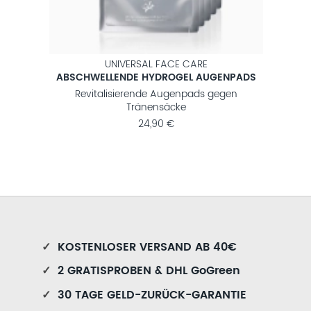
UNIVERSAL FACE CARE
LLEN
ABSCHWELLENDE HYDROGEL AUGENPADS
ere
Revitalisierende Augenpads gegen
Aufh
Tränensäcke
24,90 €
✓
KOSTENLOSER VERSAND AB 40€
✓
2 GRATISPROBEN & DHL GoGreen
✓
30 TAGE GELD-ZURÜCK-GARANTIE