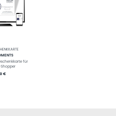
CHENKKARTE
OMENTS
eschenkkarte für
-Shopper
00 €