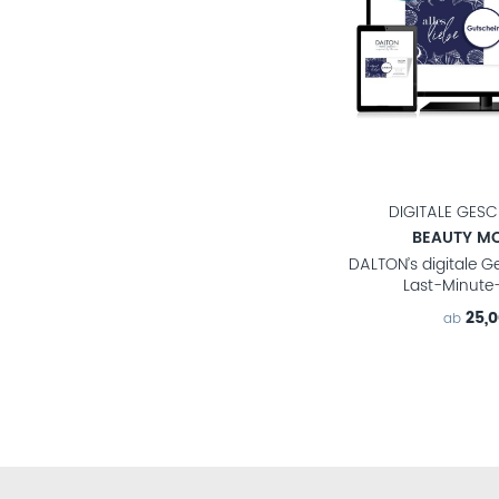
DIGITALE GES
BEAUTY M
DALTON’s digitale G
Last-Minute
25,
ab