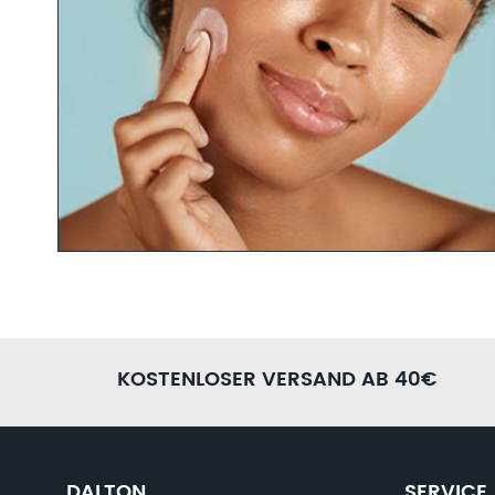
oner mit
Aufpols
PRODUKTFINDER FRAGEBO
Bist du dir unsicher, welche Produkte die richtigen für dic
Fachkosmetikerinnen gerne weiter. Nimm dir nur 5 Minuten
Produktfinder Fragebogen aus. Anschließend können wir di
KOSTENLOSER VERSAND AB 40€
Pflegekonzept zusammenstellen.
JETZT AUSFÜLLEN
DALTON
SERVICE