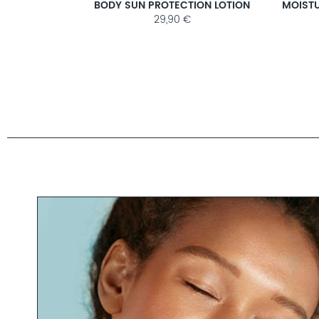
I
BODY SUN PROTECTION LOTION
29,90 €
R