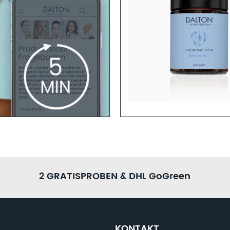
ternde Anti-Aging Creme für Hals
und Dekolleté
Mehr erfahren
GEN
h sind? Dann helfen dir unsere
 Zeit und fülle den
r ein ganzheitliches
2 GRATISPROBEN & DHL GoGreen
KONTAKT