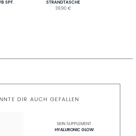
LIGHT SUN GEL CREAM UVA/UVB SPF 50+
STRANDTASCHE
39,90 €
NNTE DIR AUCH GEFALLEN
NEU
SKIN SUPPLEMENT
HYALURONIC GLOW