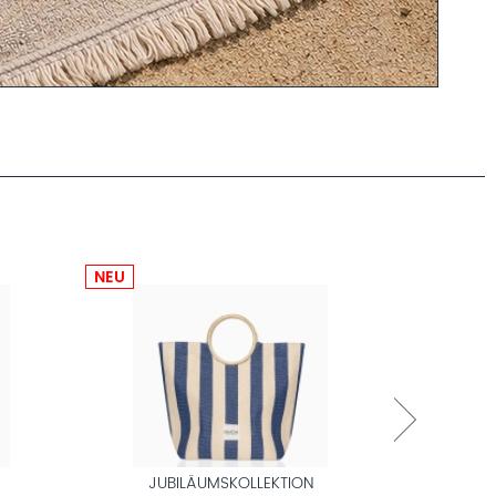
NEU
NEU
JUBILÄUMSKOLLEKTION
JUB