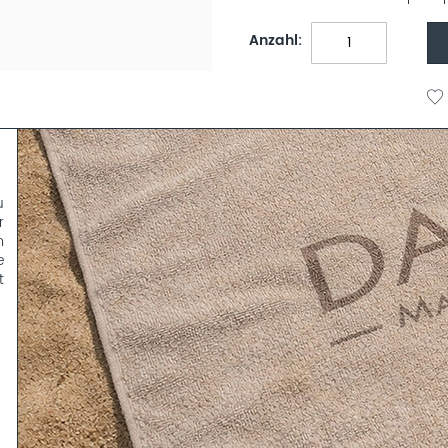
Anzahl
u
r
m
e
t