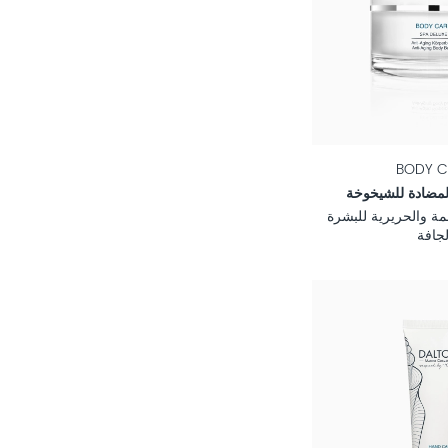
BODY C
لمضادة للشيخوخة
مة والحريرية للبشرة
لجافة