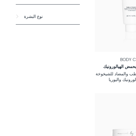
نوع البشرة
BODY C
مض الهيالورونيك
ب والمضاد للشيخوخة
ورونيك واليوريا