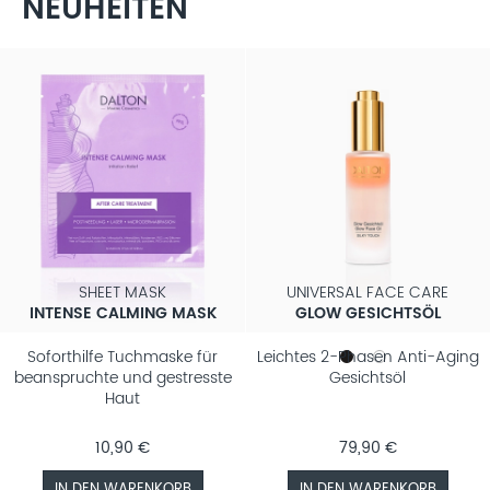
NEUHEITEN
SHEET MASK
UNIVERSAL FACE CARE
INTENSE CALMING MASK
GLOW GESICHTSÖL
Soforthilfe Tuchmaske für
Leichtes 2-Phasen Anti-Aging
beanspruchte und gestresste
Gesichtsöl
Haut
10,90 €
79,90 €
IN DEN WARENKORB
IN DEN WARENKORB