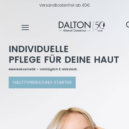
30 Tage Geld-zurück-Garantie
INDIVIDUELLE
PRODUKTE
PFLEGE FÜR DEINE HAUT
PFLEGELINIEN
NAHRUNGSERGÄNZUNG
Meereskosmetik – Verträglich & wirkstark.
PRODUKTFINDER
HAUTTYPBERATUNG STARTEN
ÜBER
DALTON
INSTITUTSKOSMETIK
MAGAZIN